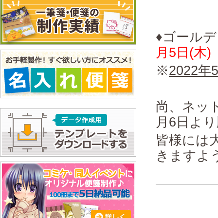
♦ゴール
月5日(木)
※
2022
尚、ネット
月6日よ
皆様には
きますよ