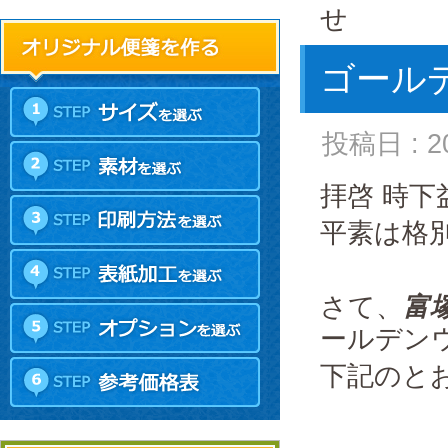
せ
ゴール
投稿日 : 
拝啓 時
平素は格
さて、
富
ールデン
下記のと