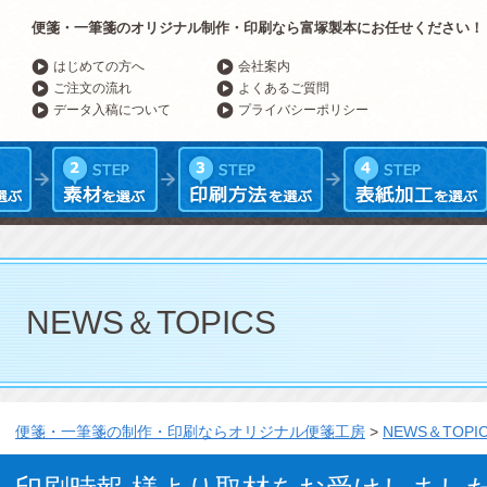
便箋・一筆箋のオリジナル制作・印刷なら富塚製本にお任せください！
はじめての方へ
会社案内
ご注文の流れ
よくあるご質問
データ入稿について
プライバシーポリシー
NEWS＆TOPICS
便箋・一筆箋の制作・印刷ならオリジナル便箋工房
>
NEWS＆TOPI