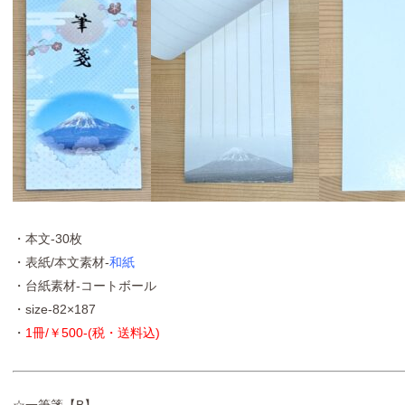
・本文-30枚
・表紙/本文素材-
和紙
・台紙素材-コートボール
・size-82×187
・
1冊/￥500-(税・送料込)