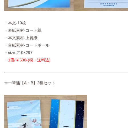
・本文-10枚
・表紙素材-コート紙
・本文素材-上質紙
・台紙素材-コートボール
・size-210×297
・
1冊/￥500-(税・送料込)
☆一筆箋【A・B】2種セット