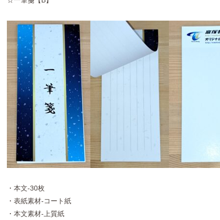
☆一筆箋【B】
・本文-30枚
・表紙素材-コート紙
・本文素材-上質紙