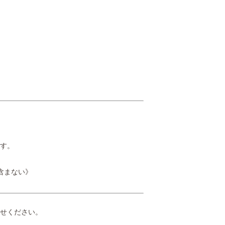
す。
含まない》
せください。