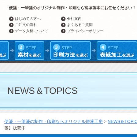
便箋・一筆箋のオリジナル制作・印刷なら富塚製本にお任せください！
はじめての方へ
会社案内
ご注文の流れ
よくあるご質問
データ入稿について
プライバシーポリシー
NEWS＆TOPICS
便箋・一筆箋の制作・印刷ならオリジナル便箋工房
>
NEWS＆TOPI
箋】販売中